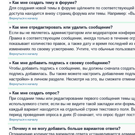
» Как мне создать тему в форуме?
Для создания новой темы в форуме щёлкните по соответствующей 
доступа находится внизу страниц форума или темы. Например: «Вы 
Вернуться к началу
» Как мне отредактировать или удалить сообщение?
Если вы не являетесь администратором или модератором конферен
Правка
в соответствующем сообщении, иногда только в течение огр
показывает количество правок, а также дату и время последней из
изменениях по своему усмотрению. Учтите, что обычные пользовате
Вернуться к началу
» Как мне добавить подпись к своему сообщению?
Чтобы добавить подпись к сообщению, вы должны сначала создать
подпись добавилась. Вы также можете настроить добавление под
настройки» в личном разделе. Несмотря на это, вы сможете отме
Вернуться к началу
» Как мне создать опрос?
При создании темы или редактировании первого сообщения темы щ
используемого стиля; если вы не видите такой закладки или формы
каждый вариант находится на отдельной строке текстового поля. В
период проведения опроса в днях (0 означает, что опрос будет пос
Вернуться к началу
» Почему я не могу добавить больше вариантов ответа?
Ограничение количества вариантов ответа устанавливается админ