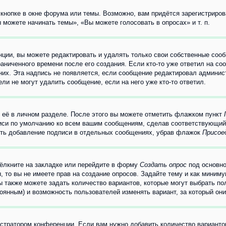
кнопке в окне форума или темы. Возможно, вам придётся зарегистриров
можете начинать темы», «Вы можете голосовать в опросах» и т. п.
ции, вы можете редактировать и удалять только свои собственные сооб
аниченного времени после его создания. Если кто-то уже ответил на со
 них. Эта надпись не появляется, если сообщение редактировал админис
ли не могут удалить сообщение, если на него уже кто-то ответил.
 её в личном разделе. После этого вы можете отметить флажком пункт
писи по умолчанию ко всем вашим сообщениям, сделав соответствующий
нить добавление подписи в отдельных сообщениях, убрав флажок
Присое
ёлкните на закладке или перейдите в форму
Создать опрос
под основно
, то вы не имеете прав на создание опросов. Задайте тему и как миним
ы также можете задать количество вариантов, которые могут выбрать п
тоянным) и возможность пользователей изменять вариант, за который он
истратором конференции. Если вам нужно добавить количество вариант