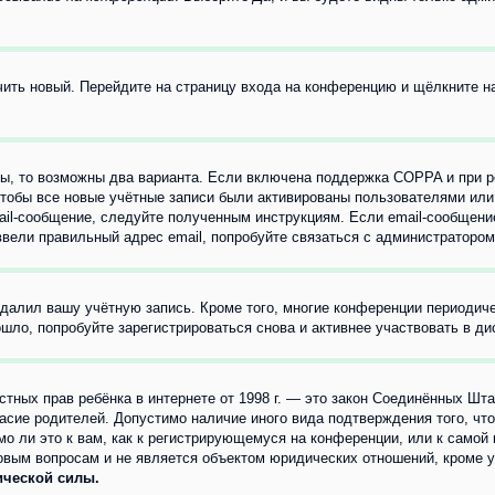
учить новый. Перейдите на страницу входа на конференцию и щёлкните 
ы, то возможны два варианта. Если включена поддержка COPPA и при ре
чтобы все новые учётные записи были активированы пользователями или
ail-сообщение, следуйте полученным инструкциям. Если email-сообщение
ввели правильный адрес email, попробуйте связаться с администратором
удалил вашу учётную запись. Кроме того, многие конференции периоди
ло, попробуйте зарегистрироваться снова и активнее участвовать в ди
 частных прав ребёнка в интернете от 1998 г. — это закон Соединённых 
асие родителей. Допустимо наличие иного вида подтверждения того, чт
о ли это к вам, как к регистрирующемуся на конференции, или к самой
овым вопросам и не является объектом юридических отношений, кроме 
ической силы.