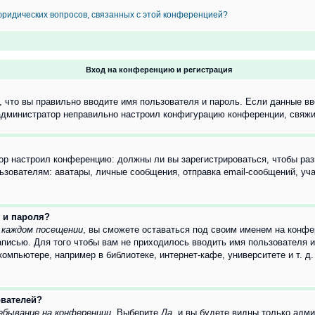
 юридических вопросов, связанных с этой конференцией?
Вход на конференцию и регистрация
 что вы правильно вводите имя пользователя и пароль. Если данные вв
 администратор неправильно настроил конфигурацию конференции, свяжи
атор настроил конференцию: должны ли вы зарегистрироваться, чтобы ра
вателям: аватары, личные сообщения, отправка email-сообщений, участи
 и пароля?
 каждом посещении
, вы сможете оставаться под своим именем на конфе
записью. Для того чтобы вам не приходилось вводить имя пользователя 
мпьютере, например в библиотеке, интернет-кафе, университете и т. д
ователей?
ебывание на конференции
. Выберите
Да
, и вы будете видны только адм