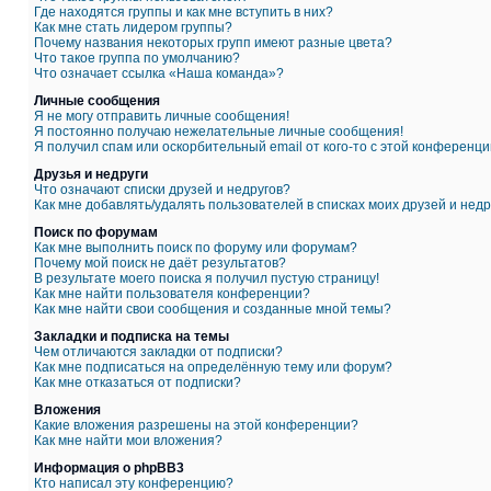
Где находятся группы и как мне вступить в них?
Как мне стать лидером группы?
Почему названия некоторых групп имеют разные цвета?
Что такое группа по умолчанию?
Что означает ссылка «Наша команда»?
Личные сообщения
Я не могу отправить личные сообщения!
Я постоянно получаю нежелательные личные сообщения!
Я получил спам или оскорбительный email от кого-то с этой конференци
Друзья и недруги
Что означают списки друзей и недругов?
Как мне добавлять/удалять пользователей в списках моих друзей и недр
Поиск по форумам
Как мне выполнить поиск по форуму или форумам?
Почему мой поиск не даёт результатов?
В результате моего поиска я получил пустую страницу!
Как мне найти пользователя конференции?
Как мне найти свои сообщения и созданные мной темы?
Закладки и подписка на темы
Чем отличаются закладки от подписки?
Как мне подписаться на определённую тему или форум?
Как мне отказаться от подписки?
Вложения
Какие вложения разрешены на этой конференции?
Как мне найти мои вложения?
Информация о phpBB3
Кто написал эту конференцию?