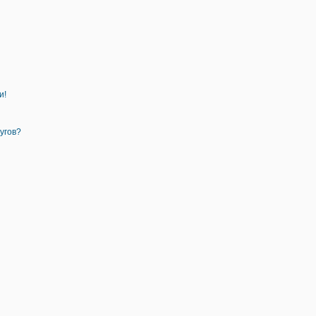
и!
угов?