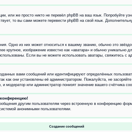
ии, или же просто никто не перевёл phpBB на ваш язык. Попробуйте узн
ествует, то вы сами можете перевести phpBB на свой язык. Дополнител
ия. Одно из них может относиться к вашему званию, обычно это звёздо
лее крупное, изображение известно как «аватара» и обычно уникально д
ь использованы. Если вы не можете использовать аватары, свяжитесь с
озданных вами сообщений или идентифицируют определённых пользовате
так как они установлены её администратором. Пожалуйста, не засоряйт
, и модератор или администратор понизят значение вашего счётчика со
а конференцию!
сообщения другим пользователям через встроенную в конференцию форм
 системой анонимными пользователями.
Создание сообщений